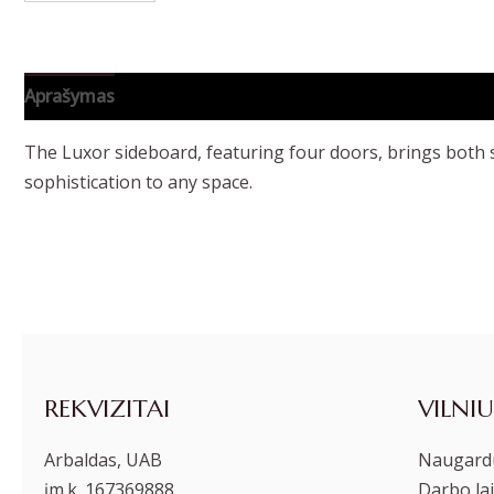
Aprašymas
Papildoma informacija
The Luxor sideboard, featuring four doors, brings both s
sophistication to any space.
REKVIZITAI
VILNIU
Arbaldas, UAB
Naugardu
įm.k. 167369888
Darbo lai