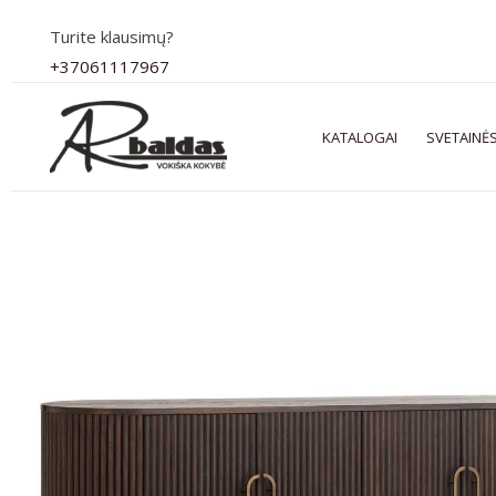
Pereiti
Turite klausimų?
prie
+37061117967
turinio
KATALOGAI
SVETAINĖS