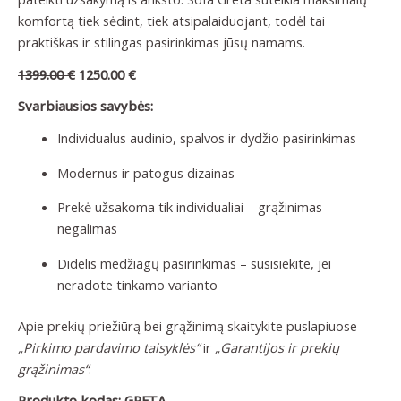
komfortą tiek sėdint, tiek atsipalaiduojant, todėl tai
praktiškas ir stilingas pasirinkimas jūsų namams.
1399.00
€
1250.00
€
Svarbiausios savybės:
Individualus audinio, spalvos ir dydžio pasirinkimas
Modernus ir patogus dizainas
Prekė užsakoma tik individualiai – grąžinimas
negalimas
Didelis medžiagų pasirinkimas – susisiekite, jei
neradote tinkamo varianto
Apie prekių priežiūrą bei grąžinimą skaitykite puslapiuose
„Pirkimo pardavimo taisyklės“
ir
„Garantijos ir prekių
grąžinimas“
.
Produkto kodas: GRETA