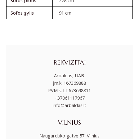
Sofos plotis
228 cm
Sofos gylis
91 cm
REKVIZITAI
Arbaldas, UAB
įm.k. 167369888
PVM.k. LT673698811
+37061117967
info@arbaldas.lt
VILNIUS
Naugarduko gatvė 57, Vilnius