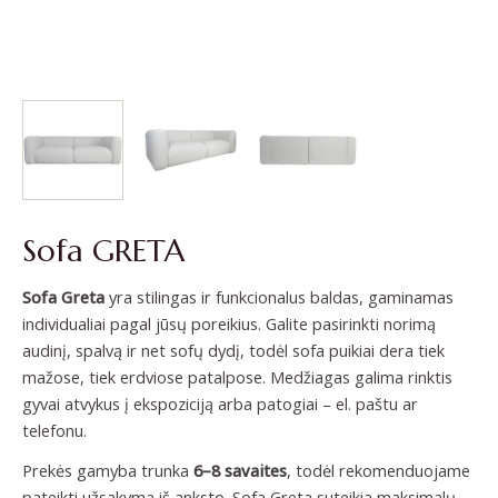
Sofa GRETA
Sofa
Greta
yra stilingas ir funkcionalus baldas, gaminamas
individualiai pagal jūsų poreikius. Galite pasirinkti norimą
audinį, spalvą ir net sofų dydį, todėl sofa puikiai dera tiek
mažose, tiek erdviose patalpose. Medžiagas galima rinktis
gyvai atvykus į ekspoziciją arba patogiai – el. paštu ar
telefonu.
Prekės gamyba trunka
6–8 savaites
, todėl rekomenduojame
pateikti užsakymą iš anksto. Sofa Greta suteikia maksimalų