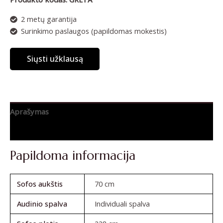
2 metų garantija
Surinkimo paslaugos (papildomas mokestis)
Siųsti užklausą
Aprašymas
Atsiliepimai (0)
Papildoma informacija
Sofos aukštis
70 cm
Audinio spalva
Individuali spalva