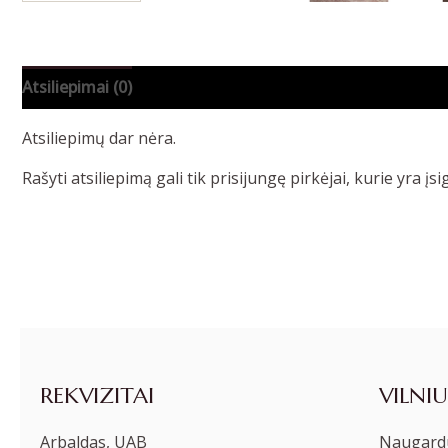
Atsiliepimai (0)
Atsiliepimų dar nėra.
Rašyti atsiliepimą gali tik prisijungę pirkėjai, kurie yra įsi
REKVIZITAI
VILNIU
Arbaldas, UAB
Naugardu