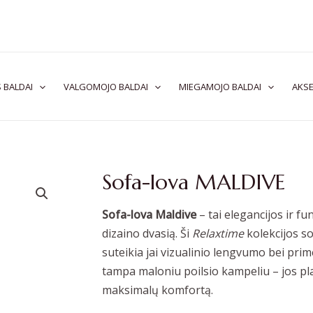
 BALDAI
VALGOMOJO BALDAI
MIEGAMOJO BALDAI
AKSE
Sofa-lova MALDIVE
Sofa-lova Maldive
– tai elegancijos ir fu
dizaino dvasią. Ši
Relaxtime
kolekcijos so
suteikia jai vizualinio lengvumo bei pri
tampa maloniu poilsio kampeliu – jos plat
maksimalų komfortą.