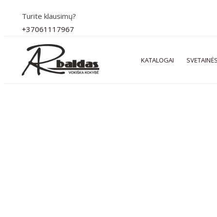
Pereiti
Turite klausimų?
prie
+37061117967
turinio
KATALOGAI
SVETAINĖS