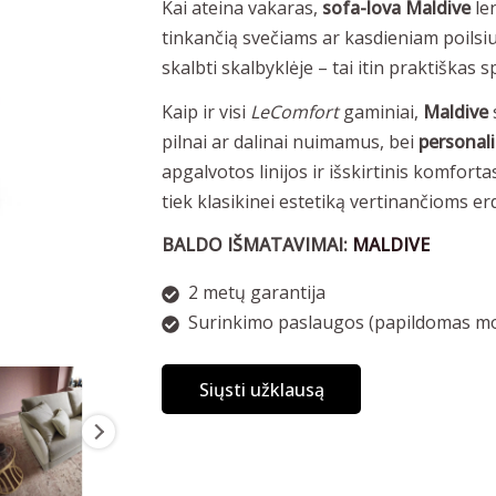
Kai ateina vakaras,
sofa-lova Maldive
len
tinkančią svečiams ar kasdieniam poilsi
skalbti skalbyklėje – tai itin praktišk
Kaip ir visi
LeComfort
gaminiai,
Maldive
pilnai ar dalinai nuimamus, bei
personal
apgalvotos linijos ir išskirtinis komfor
tiek klasikinei estetiką vertinančioms e
BALDO IŠMATAVIMAI:
MALDIVE
2 metų garantija
Surinkimo paslaugos (papildomas mo
Siųsti užklausą