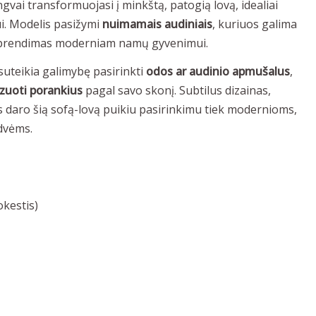
gvai transformuojasi į minkštą, patogią lovą, idealiai
ui. Modelis pasižymi
nuimamais audiniais
, kuriuos galima
as sprendimas moderniam namų gyvenimui.
suteikia galimybę pasirinkti
odos ar audinio apmušalus
,
izuoti porankius
pagal savo skonį. Subtilus dizainas,
tas daro šią sofą-lovą puikiu pasirinkimu tiek modernioms,
rdvėms.
kestis)