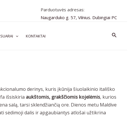
Parduotuvės adresas:
Naugarduko g. 57, Vilnius. Dubingiai PC
Paiešk
SUARAI
KONTAKTAI
nkcionalumo derinys, kuris įkūnija šiuolaikinio itališko
fa išsiskiria
aukštomis, grakščiomis kojelėmis
, kurios
mena salą, tarsi sklendžiančią ore. Dienos metu Maldive
i sėdimoji dalis ir apgaubiantys atlošai užtikrina