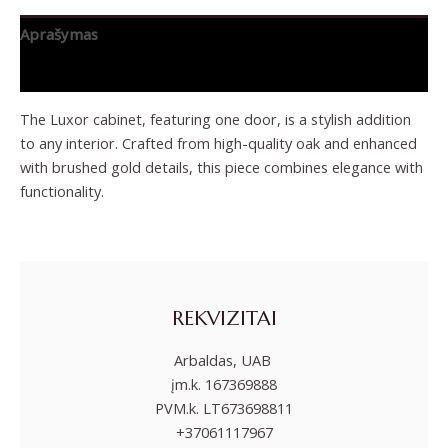
Aprašymas
Papildoma informacija
The Luxor cabinet, featuring one door, is a stylish addition
to any interior. Crafted from high-quality oak and enhanced
with brushed gold details, this piece combines elegance with
functionality.
REKVIZITAI
Arbaldas, UAB
įm.k. 167369888
PVM.k. LT673698811
+37061117967