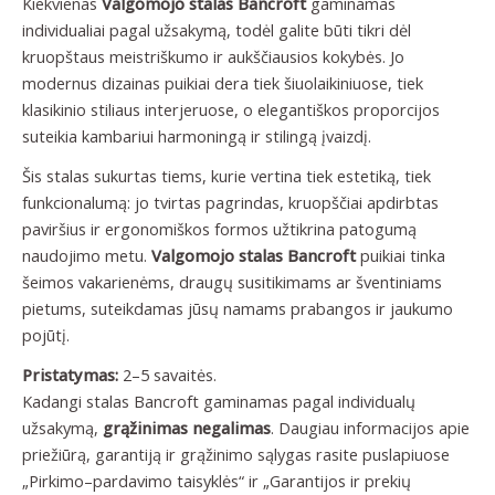
Kiekvienas
Valgomojo stalas Bancroft
gaminamas
individualiai pagal užsakymą, todėl galite būti tikri dėl
kruopštaus meistriškumo ir aukščiausios kokybės. Jo
modernus dizainas puikiai dera tiek šiuolaikiniuose, tiek
klasikinio stiliaus interjeruose, o elegantiškos proporcijos
suteikia kambariui harmoningą ir stilingą įvaizdį.
Šis stalas sukurtas tiems, kurie vertina tiek estetiką, tiek
funkcionalumą: jo tvirtas pagrindas, kruopščiai apdirbtas
paviršius ir ergonomiškos formos užtikrina patogumą
naudojimo metu.
Valgomojo stalas Bancroft
puikiai tinka
šeimos vakarienėms, draugų susitikimams ar šventiniams
pietums, suteikdamas jūsų namams prabangos ir jaukumo
pojūtį.
Pristatymas:
2–5 savaitės.
Kadangi stalas Bancroft gaminamas pagal individualų
užsakymą,
grąžinimas negalimas
. Daugiau informacijos apie
priežiūrą, garantiją ir grąžinimo sąlygas rasite puslapiuose
„Pirkimo–pardavimo taisyklės“ ir „Garantijos ir prekių