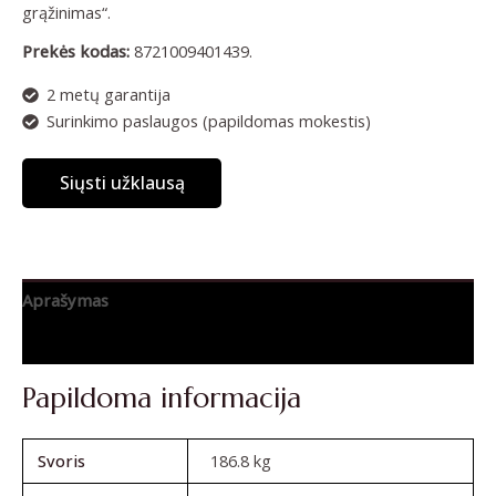
grąžinimas“.
Prekės kodas:
8721009401439.
2 metų garantija
Surinkimo paslaugos (papildomas mokestis)
Siųsti užklausą
Aprašymas
Atsiliepimai (0)
Papildoma informacija
Svoris
186.8 kg