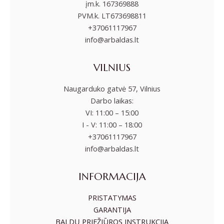
įm.k. 167369888
PVM.k. LT673698811
+37061117967
info@arbaldas.lt
VILNIUS
Naugarduko gatvė 57, Vilnius
Darbo laikas:
VI: 11:00 – 15:00
I - V: 11:00 – 18:00
+37061117967
info@arbaldas.lt
INFORMACIJA
PRISTATYMAS
GARANTIJA
BALDŲ PRIEŽIŪROS INSTRUKCIJA