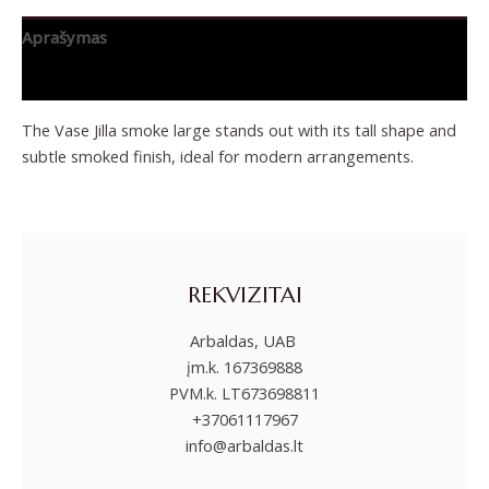
Aprašymas
Papildoma informacija
The Vase Jilla smoke large stands out with its tall shape and
subtle smoked finish, ideal for modern arrangements.
REKVIZITAI
Arbaldas, UAB
įm.k. 167369888
PVM.k. LT673698811
+37061117967
info@arbaldas.lt