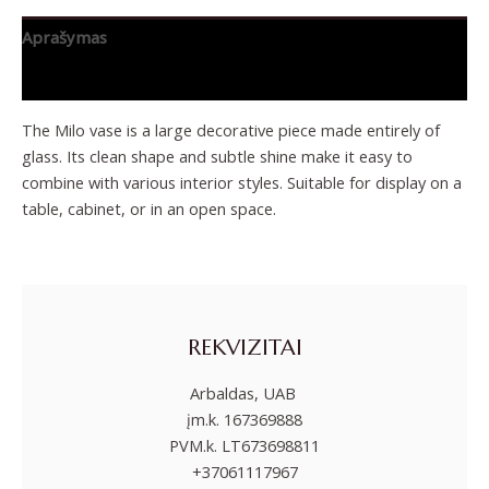
Aprašymas
Papildoma informacija
The Milo vase is a large decorative piece made entirely of
glass. Its clean shape and subtle shine make it easy to
combine with various interior styles. Suitable for display on a
table, cabinet, or in an open space.
REKVIZITAI
Arbaldas, UAB
įm.k. 167369888
PVM.k. LT673698811
+37061117967