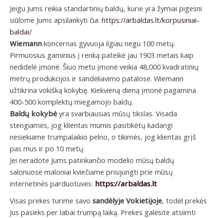
Jeigu Jums reikia standartinių baldų, kurie yra žymiai pigesni
siūlome Jums apsilankyti čia:
https://arbaldas.lt/korpusiniai-
baldai/
Wiemann
koncernas gyvuoja ilgiau negu 100 metų.
Pirmuosius gaminius į renką pateikė jau 1903 metais kaip
nedidelė įmonė. Šiuo metu įmonė veikia 48,000 kvadratinių
metrų produkcijos ir sandėliavimo patalose. Wiemann
užtikrina vokišką kokybę. Kiekvieną dieną įmonė pagamina
400-500 komplektų miegamojo baldų.
Baldų kokybė
yra svarbiausias mūsų tikslas. Visada
stengiamės, jog klientas mumis pasitikėtų kadangi
nesiekiame trumpalaikio pelno, o tikimės, jog klientas grįš
pas mus ir po 10 metų.
Jei neradote Jums patinkančio modelio mūsų baldų
salonuose maloniai kviečiame prisijungti prie mūsų
internetinės parduotuvės:
https://arbaldas.lt
Visas prekes turime savo
sandėlyje Vokietijoje
, todėl prekės
Jus pasieks per labai trumpą laiką. Prekes galėsite atsiimti