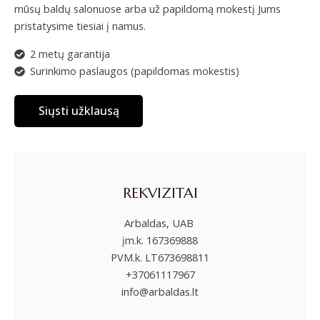
mūsų baldų salonuose arba už papildomą mokestį Jums
pristatysime tiesiai į namus.
2 metų garantija
Surinkimo paslaugos (papildomas mokestis)
Siųsti užklausą
REKVIZITAI
Arbaldas, UAB
įm.k. 167369888
PVM.k. LT673698811
+37061117967
info@arbaldas.lt