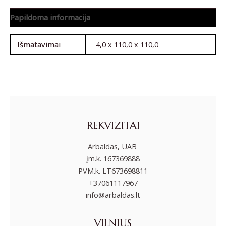
Papildoma informacija
Išmatavimai
4,0 x 110,0 x 110,0
REKVIZITAI
Arbaldas, UAB
įm.k. 167369888
PVM.k. LT673698811
+37061117967
info@arbaldas.lt
VILNIUS