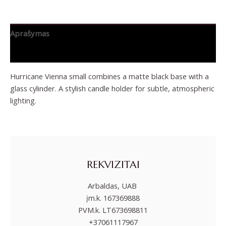
Aprašymas
Papildoma informacija
Hurricane Vienna small combines a matte black base with a
glass cylinder. A stylish candle holder for subtle, atmospheric
lighting.
REKVIZITAI
Arbaldas, UAB
įm.k. 167369888
PVM.k. LT673698811
+37061117967