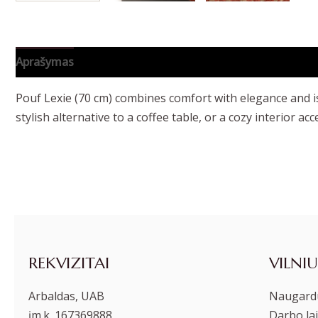
Aprašymas
Papildoma informacija
Pouf Lexie (70 cm) combines comfort with elegance and is a
stylish alternative to a coffee table, or a cozy interior acc
REKVIZITAI
VILNIU
Arbaldas, UAB
Naugardu
įm.k. 167369888
Darbo lai