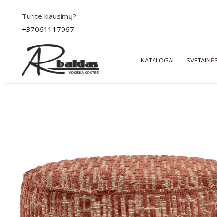
Pereiti
Turite klausimų?
prie
+37061117967
turinio
KATALOGAI
SVETAINĖS