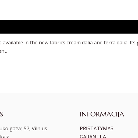
vailable in the new fabrics cream dalia and terra dalia. Its 
ent.
S
INFORMACIJA
ko gatvė 57, Vilnius
PRISTATYMAS
kas:
GARANTIJA