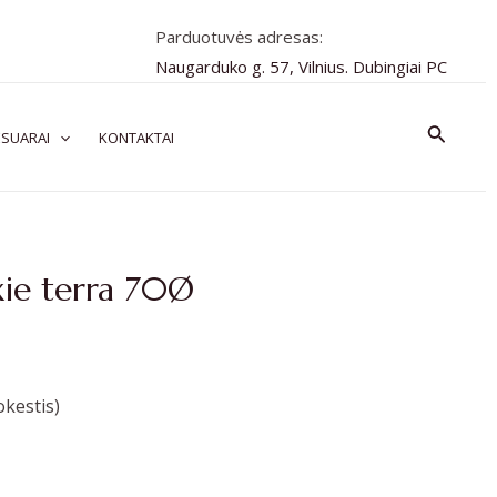
Parduotuvės adresas:
Naugarduko g. 57, Vilnius. Dubingiai PC
Paiešk
SUARAI
KONTAKTAI
xie terra 70Ø
kestis)