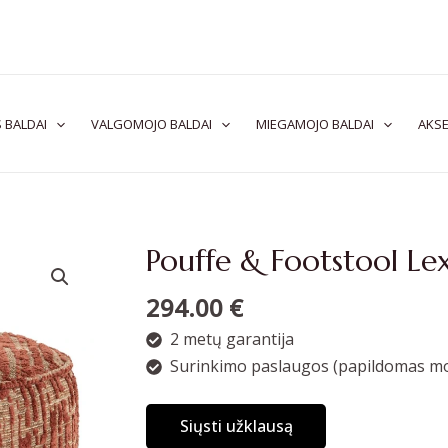
 BALDAI
VALGOMOJO BALDAI
MIEGAMOJO BALDAI
AKSE
Pouffe & Footstool Le
294.00
€
2 metų garantija
Surinkimo paslaugos (papildomas mo
Siųsti užklausą