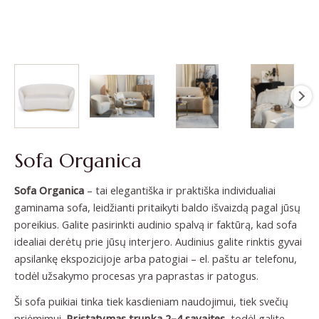
Sofa Organica
Sofa
Organica
– tai elegantiška ir praktiška individualiai
gaminama sofa, leidžianti pritaikyti baldo išvaizdą pagal jūsų
poreikius. Galite pasirinkti audinio spalvą ir faktūrą, kad sofa
idealiai derėtų prie jūsų interjero. Audinius galite rinktis gyvai
apsilankę ekspozicijoje arba patogiai – el. paštu ar telefonu,
todėl užsakymo procesas yra paprastas ir patogus.
Ši sofa puikiai tinka tiek kasdieniam naudojimui, tiek svečių
priėmimui.
Pristatymas trunka 2–4 savaites
, todėl galite