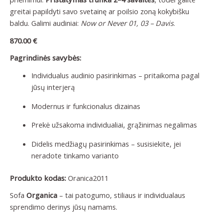
greitai papildyti savo svetainę ar poilsio zoną kokybišku
baldu. Galimi audiniai:
Now or Never 01, 03 – Davis
.
870.00
€
Pagrindinės savybės:
Individualus audinio pasirinkimas – pritaikoma pagal
jūsų interjerą
Modernus ir funkcionalus dizainas
Prekė užsakoma individualiai, grąžinimas negalimas
Didelis medžiagų pasirinkimas – susisiekite, jei
neradote tinkamo varianto
Produkto kodas:
Oranica2011
Sofa
Organica
– tai patogumo, stiliaus ir individualaus
sprendimo derinys jūsų namams.