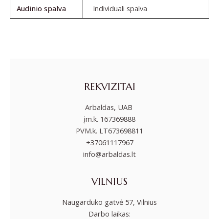
Audinio spalva
Individuali spalva
REKVIZITAI
Arbaldas, UAB
įm.k. 167369888
PVM.k. LT673698811
+37061117967
info@arbaldas.lt
VILNIUS
Naugarduko gatvė 57, Vilnius
Darbo laikas: