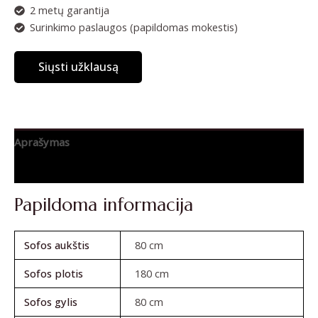
2 metų garantija
Surinkimo paslaugos (papildomas mokestis)
Siųsti užklausą
Aprašymas
Atsiliepimai (0)
Papildoma informacija
Sofos aukštis
80 cm
Sofos plotis
180 cm
Sofos gylis
80 cm