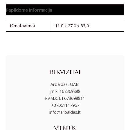
Papildoma informacija
Išmatavimai
11,0 x 27,0 x 33,0
REKVIZITAI
Arbaldas, UAB
įm.k. 167369888
PVM.k. LT673698811
+37061117967
info@arbaldas.lt
VILNIUS